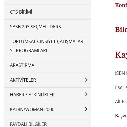
Konf
CTS BIRIMI
SBSB 203 SEÇMELI DERS
Bil
TOPLUMSAL CINSIYET ÇALIŞMALARI
YL PROGRAMLARI
Ka
ARAŞTIRMA
ISBN 
AKTIVITELER
Eser 
HABER / ETKINLIKLER
Alt E
KADIN/WOMAN 2000
Başvu
FAYDALI BILGILER