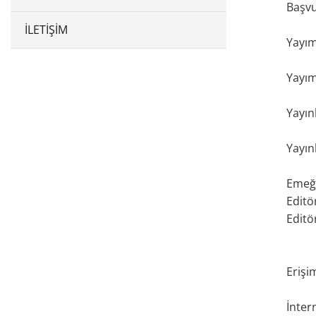
Başv
İLETIŞIM
Yayı
Yayım
Yayın
Yayın
Emeğ
Editö
Editö
Erişi
İnter