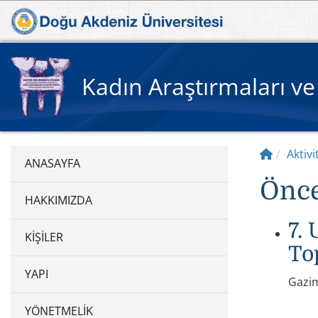
Kadın Araştırmaları ve
Aktivi
Önce
HAKKIMIZDA
7.
KIŞILER
To
YAPI
Gazim
YÖNETMELIK