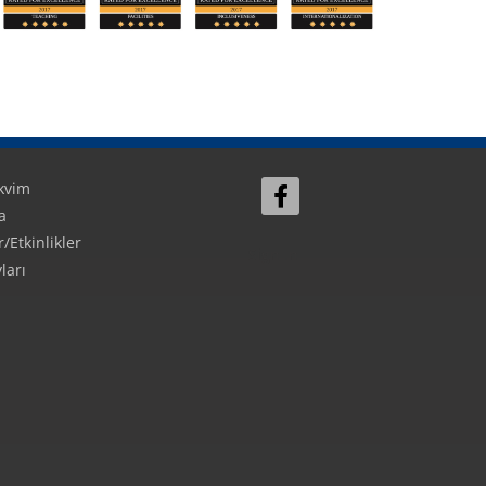
kvim
a
Etkinlikler
Sign In
ları