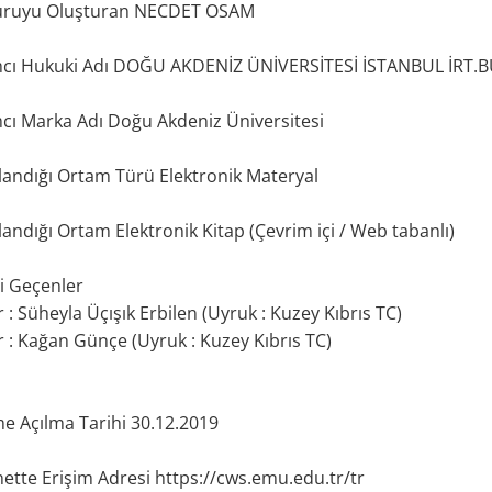
uruyu Oluşturan NECDET OSAM
mcı Hukuki Adı DOĞU AKDENİZ ÜNİVERSİTESİ İSTANBUL İRT
cı Marka Adı Doğu Akdeniz Üniversitesi
landığı Ortam Türü Elektronik Materyal
landığı Ortam Elektronik Kitap (Çevrim içi / Web tabanlı)
i Geçenler
r : Süheyla Üçışık Erbilen (Uyruk : Kuzey Kıbrıs TC)
r : Kağan Günçe (Uyruk : Kuzey Kıbrıs TC)
me Açılma Tarihi 30.12.2019
nette Erişim Adresi https://cws.emu.edu.tr/tr